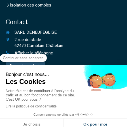
Isolation des combles
Contact
SARL DENEUFEGLISE
2 rue du stade
62470
Camblain-Châtelain
Afficher le téléphone
Demander un devis
©2019 SARL DENEUFEGLISE - Isolation-plaques
Plan du site
Mentions légales
Création et référencement du site par Simplébo
Ce site a été proposé par la
CAPEB