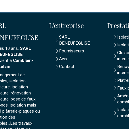
RL
L'entreprise
Prestat
NEUFEGLISE
SARL
Isolat
DENEUFEGLISE
Isolat
is 10 ans,
SARL
Fournisseurs
Cloiso
EUFEGLISE
Avis
intéri
rvient à
Camblain-
elain
.
Contact
Rénov
intéri
nagement de
Plâtre
les, isolation
ieure, isolation
Faux 
rieure, rénovation
Amén
rieure, pose de faux
combl
onds, isolation mais
Isolat
i plâtrerie-plaques ou
combl
ation des
les...Les travaux