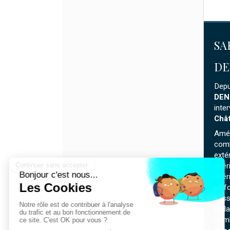
SA
DE
Depu
DEN
inte
Chât
Amé
comb
extér
inté
inté
plaf
auss
isol
comb