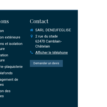
ions
Contact
SARL DENEUFEGLISE
ion
2 rue du stade
ion extérieure
62470
Camblain-
ns et isolation
Châtelain
eure
Afficher le téléphone
ation
eure
Demander un devis
rie-plaquisterie
plafonds
agement de
es
ion des
es