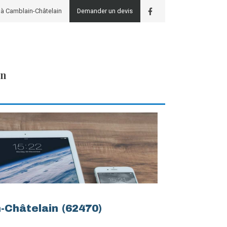
à Camblain-Châtelain
Demander un devis
in
n-Châtelain (62470)